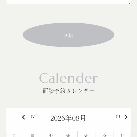
Calender
面談予約カレンダー
keyboard_arrow_left
keyboard_arrow_right
07
09
2026年08月
日
月
火
水
木
金
土