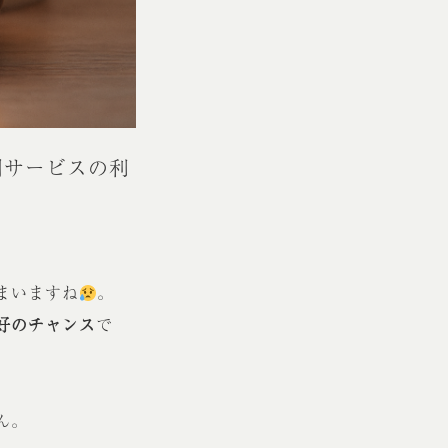
問サービスの利
まいますね
。
好のチャンス
で
ん。