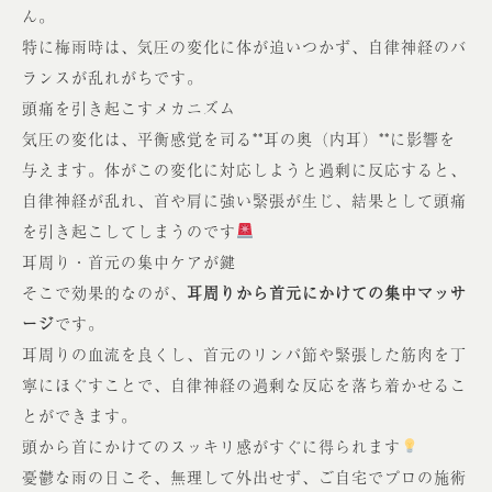
ん。
特に梅雨時は、気圧の変化に体が追いつかず、自律神経のバ
ランスが乱れがちです。
頭痛を引き起こすメカニズム
気圧の変化は、平衡感覚を司る**耳の奥（内耳）**に影響を
与えます。体がこの変化に対応しようと過剰に反応すると、
自律神経が乱れ、首や肩に強い緊張が生じ、結果として頭痛
を引き起こしてしまうのです
耳周り・首元の集中ケアが鍵
そこで効果的なのが、
耳周りから首元にかけての集中マッサ
ージ
です。
耳周りの血流を良くし、首元のリンパ節や緊張した筋肉を丁
寧にほぐすことで、自律神経の過剰な反応を落ち着かせるこ
とができます。
頭から首にかけてのスッキリ感がすぐに得られます
憂鬱な雨の日こそ、無理して外出せず、ご自宅でプロの施術